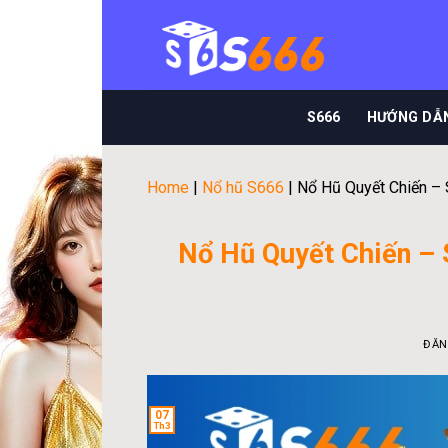
Bỏ
qua
nội
dung
S666
HƯỚNG DẪ
Home
|
Nổ hũ S666
|
Nổ Hũ Quyết Chiến –
Nổ Hũ Quyết Chiến – 
ĐĂN
07
Th3