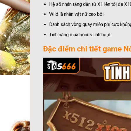
Hệ số nhân tăng dần từ X1 lên tối đa X1
Wild là nhân vật nữ cao bồi.
Danh sách vòng quay miễn phí cực khủn
Tính năng mua bonus linh hoạt.
Đặc điểm chi tiết game N