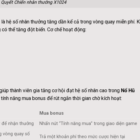
 Quyết Chiến nhân thưởng X1024
là hệ số nhân thưởng tăng dần kể cả trong vòng quay miễn phí. K
 có thể tăng đột biến. Cơ chế hoạt động:
giúp thành viên gia tăng cơ hội đạt hệ số nhân cao trong
Nổ Hũ
tính năng mua bonus để rút ngắn thời gian chờ kích hoạt:
Mua bonus
er để nhận thưởng
Nhấn nút “Tính năng mua” trong giao diện game
ng vòng quay số
Trả một khoản phí theo mức cược hiện tại