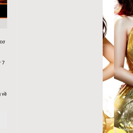
 cơ
ứ 7
g về