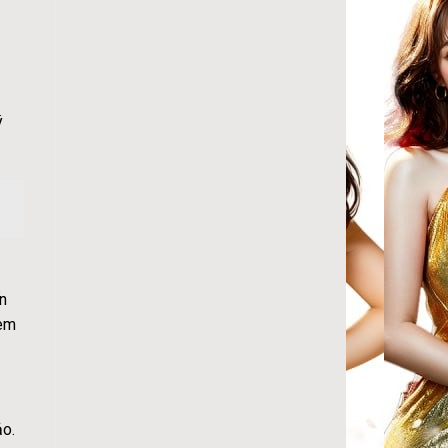
ý
n
xem
ảo.