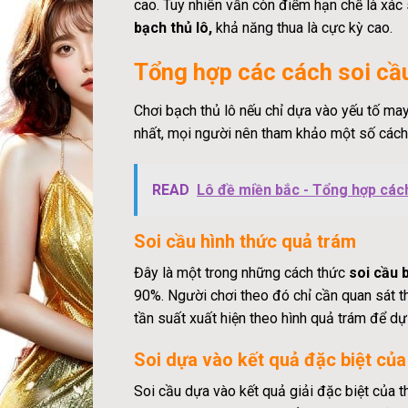
cao. Tuy nhiên vẫn còn điểm hạn chế là xác 
bạch thủ lô,
khả năng thua là cực kỳ cao.
Tổng hợp các cách soi cầu
Chơi bạch thủ lô nếu chỉ dựa vào yếu tố ma
nhất, mọi người nên tham khảo một số cách
READ
Lô đề miền bắc - Tổng hợp cách
Soi cầu hình thức quả trám
Đây là một trong những cách thức
soi cầu 
90%. Người chơi theo đó chỉ cần quan sát t
tần suất xuất hiện theo hình quả trám để d
Soi dựa vào kết quả đặc biệt của
Soi cầu dựa vào kết quả giải đặc biệt của 